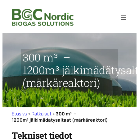
Siirry
sisältöön
300 m³ –
1200
m³
jälkimädätysalt
(märkäreaktori)
Etusivu
»
Ratkaisut
»
300 m³ –
1200m³ jälkimädätysaltaat (märkäreaktori)
Tekniset tiedot