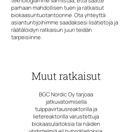
teknologiamme varmistaa, että saatte
parhaan mahdollisen tuen ja ratkaisut
biokaasuntuotantoonne. Ota yhteyttä
asiantuntijoihimme saadaksesi lisätietoja ja
räätälöidyn ratkaisun juuri teidän
tarpeisiinne.
Muut ratkaisut
BGC Nordic Oy tarjoaa
jatkuvatoimisella
tulppavirtausreaktorilla ja
lietereaktorilla varustettuja
biokaasulaitoksia tai näiden
yhdistelmiä eli hybridilaitoksia.