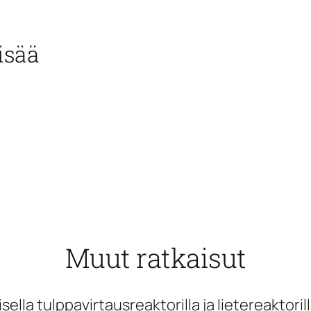
lisää
Muut ratkaisut
lla tulppavirtausreaktorilla ja lietereaktoril