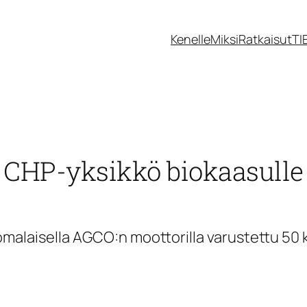
Kenelle
Miksi
Ratkaisut
TI
CHP-yksikkö biokaasulle
omalaisella AGCO:n moottorilla varustettu 50